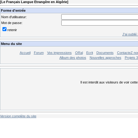
[
Le Français Langue Etrangère en Algérie
]
Forme d'entrée
Nom d'utilisateur:
Mot de passe:
retenir
J'ai oubli
Menu du site
Accueil
Forum
Vos impressions
ORal
Ecrit
Documents
ContacteZ no
Album des photos
Nouvelles approches
Projets 
Il est interdit aux visiteurs de voir cett
Version complète du site