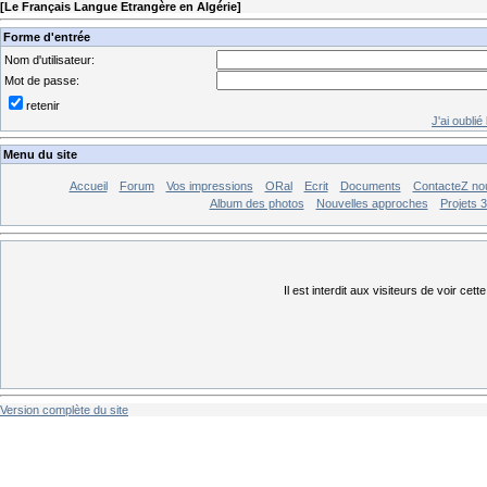
[
Le Français Langue Etrangère en Algérie
]
Forme d'entrée
Nom d'utilisateur:
Mot de passe:
retenir
J'ai oubli
Menu du site
Accueil
Forum
Vos impressions
ORal
Ecrit
Documents
ContacteZ no
Album des photos
Nouvelles approches
Projets 
Il est interdit aux visiteurs de voir cett
Version complète du site