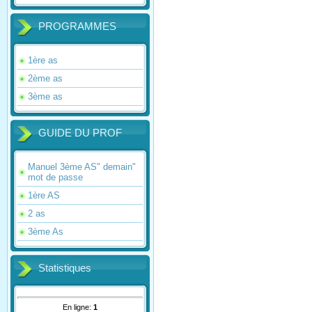
PROGRAMMES
1ère as
2ème as
3ème as
GUIDE DU PROF
Manuel 3ème AS" demain"
mot de passe
1ère AS
2 as
3ème As
Statistiques
En ligne:
1